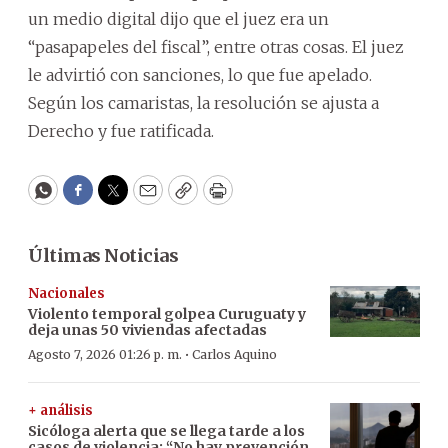
un medio digital dijo que el juez era un
“pasapapeles del fiscal”, entre otras cosas. El juez
le advirtió con sanciones, lo que fue apelado.
Según los camaristas, la resolución se ajusta a
Derecho y fue ratificada.
WhatsApp
Facebook
Twitter
Email
Copy
Print
Últimas Noticias
Nacionales
Violento temporal golpea Curuguaty y
deja unas 50 viviendas afectadas
·
Agosto 7, 2026 01:26 p. m.
Carlos Aquino
+ análisis
Sicóloga alerta que se llega tarde a los
casos de violencia: “No hay prevención