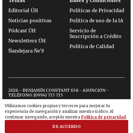
Temas
Bases y Condiciones
Editorial ÚH
Políticas de Privacidad
Noticias positivas
Política de uso de la IA
Pódcast ÚH
Servicio de
Suscripción a Crédito
Newsletters ÚH
Política de Calidad
Ñandejara Ñe’ẽ
2026 - BENJAMÍN CONSTANT 658 - ASUNCIÓN -
TELÉFONO:
(0994) 715 715
Utilizamos cookies propias y terceros para mejorar tu
experiencia de navegación y analizar nuestro tráfico. Al
twitter
instagram
facebook
tiktok
youtube
spotify
continuar navegando, aceptás nuestra
Política de privacidad
.
DE ACUERDO