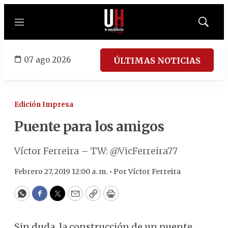
Menú
Mostrar
búsqued
07 ago 2026
ÚLTIMAS NOTICIAS
Edición Impresa
Puente para los amigos
Víctor Ferreira – TW: @VicFerreira77
Febrero 27, 2019 12:00 a. m. •
Por
Víctor Ferreira
WhatsApp
Facebook
Twitter
Email
Copy
Print
Sin duda, la construcción de un puente