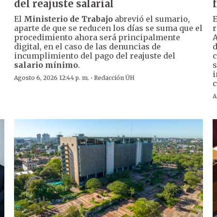
del reajuste salarial
El
Ministerio de Trabajo
abrevió el sumario,
E
aparte de que se reducen los días se suma que el
r
procedimiento ahora será principalmente
A
digital, en el caso de las denuncias de
d
incumplimiento del pago del reajuste del
c
r
salario mínimo
.
s
i
·
Agosto 6, 2026 12:44 p. m.
Redacción ÚH
c
A