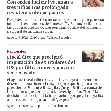
Con orden judicial vacunan a
tres niños tras prolongada
resistencia de sus padres
Después de más de tres meses de gestiones y un proceso
judicial, tres menores de 4 meses, 7 y 8 años recibieron
las vacunas que les correspondían dentro del esquema
nacional de inmunización.
·
Agosto 5, 2026 12:40 p. m.
Wilson Ferreira
Nacionales
Fiscal dice que precipitó
imputación de ex titulares del
IPS por filtraciones y para no
ser recusado
El agente fiscal Julio Ortiz, que investiga un presunto
desvío millonario en el
IPS
, aseguró que imputó a los ex
presidentes
Vicente Bataglia
y
Jorge Brítez
a causa de
filtraciones que complican la investigación. “Tomé la
decisión de precipitar la imputación porque, si no, ya iba
a ser recusado seguramente”, expresó.
·
Agosto 5, 2026 12:08 p. m.
Redacción ÚH