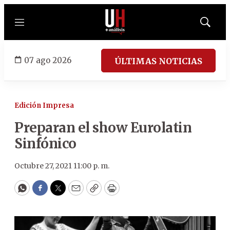
Menú
Mostrar
búsqued
07 ago 2026
ÚLTIMAS NOTICIAS
Edición Impresa
Preparan el show Eurolatin
Sinfónico
Octubre 27, 2021 11:00 p. m.
WhatsApp
Facebook
Twitter
Email
Copy
Print