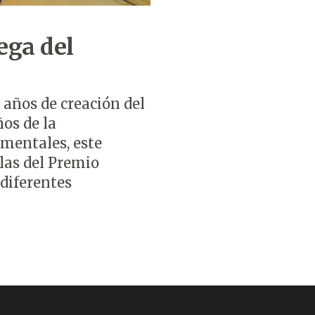
ega del
3 años de creación del
os de la
amentales, este
llas del Premio
diferentes