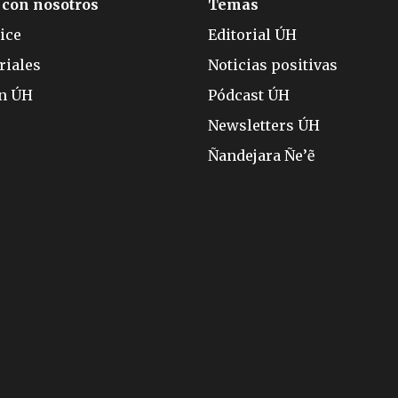
 con nosotros
Temas
ice
Editorial ÚH
riales
Noticias positivas
ón ÚH
Pódcast ÚH
Newsletters ÚH
Ñandejara Ñe’ẽ