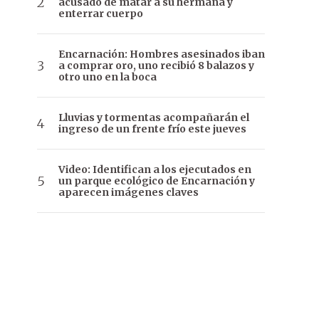
acusado de matar a su hermana y
enterrar cuerpo
Encarnación: Hombres asesinados iban
a comprar oro, uno recibió 8 balazos y
otro uno en la boca
Lluvias y tormentas acompañarán el
ingreso de un frente frío este jueves
Video: Identifican a los ejecutados en
un parque ecológico de Encarnación y
aparecen imágenes claves