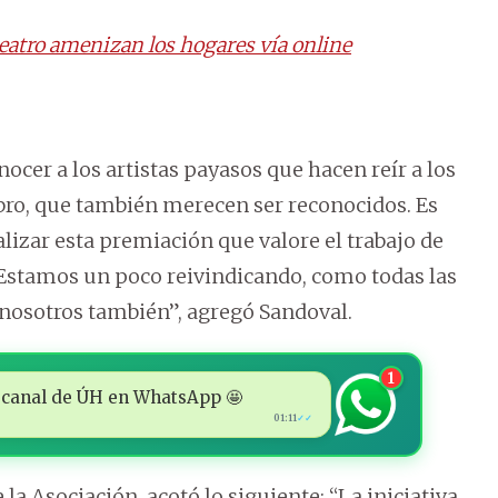
eatro amenizan los hogares vía online
nocer a los artistas payasos que hacen reír a los
bro, que también merecen ser reconocidos. Es
alizar esta premiación que valore el trabajo de
Estamos un poco reivindicando, como todas las
 nosotros también”, agregó Sandoval.
1
 al canal de ÚH en WhatsApp 🤩
01:11
✓✓
 la Asociación, acotó lo siguiente: “La iniciativa