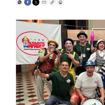
WhatsApp
Facebook
Twitter
Email
Copy
Print