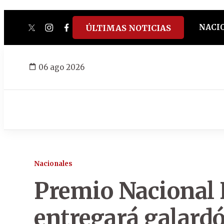
NACI
ÚLTIMAS NOTICIAS
twitter
instagram
facebook
tiktok
youtube
spotify
06 ago 2026
Nacionales
Premio Nacional 
entregará galardó