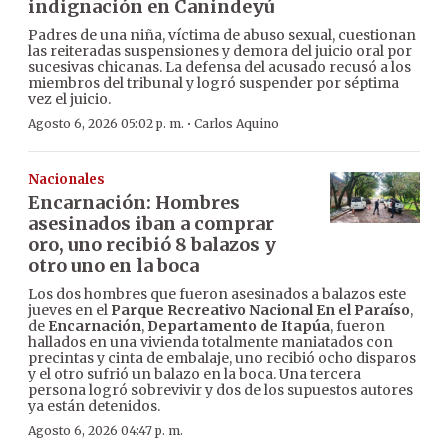
indignación en Canindeyú
Padres de una niña, víctima de abuso sexual, cuestionan
las reiteradas suspensiones y demora del juicio oral por
sucesivas chicanas. La defensa del acusado recusó a los
miembros del tribunal y logró suspender por séptima
vez el juicio.
·
Agosto 6, 2026 05:02 p. m.
Carlos Aquino
Nacionales
Encarnación: Hombres
asesinados iban a comprar
oro, uno recibió 8 balazos y
otro uno en la boca
Los dos hombres que fueron asesinados a balazos este
jueves en el
Parque Recreativo Nacional En el Paraíso
,
de
Encarnación
,
Departamento de Itapúa
, fueron
hallados en una vivienda totalmente maniatados con
precintas y cinta de embalaje, uno recibió ocho disparos
y el otro sufrió un balazo en la boca. Una tercera
persona logró sobrevivir y dos de los supuestos autores
ya están detenidos.
Agosto 6, 2026 04:47 p. m.