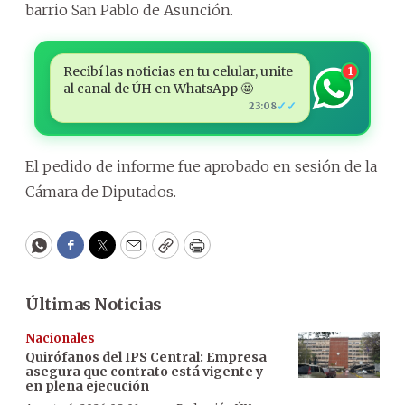
barrio San Pablo de Asunción.
Recibí las noticias en tu celular, unite
1
al canal de ÚH en WhatsApp 🤩
✓✓
23:08
El pedido de informe fue aprobado en sesión de la
Cámara de Diputados.
WhatsApp
Facebook
Twitter
Email
Copy
Print
Últimas Noticias
Nacionales
Quirófanos del IPS Central: Empresa
asegura que contrato está vigente y
en plena ejecución