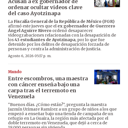
Acusan a ex gobernador de
ordenar ocultar videos clave
del caso Ayotzinapa
La
Fiscalía General de la República de México (FGR)
afirmó este jueves que el
ex gobernador de Guerrero
Ángel Aguirre Rivero
ordenó desaparecer
videograbaciones relacionadas con la desaparición de
los
43 estudiantes de Ayotzinapa
, por lo que fue
detenido por los delitos de desaparición forzada de
personas y contra la administración de justicia.
Agosto 6, 2026 05:17 p. m.
Mundo
Entre escombros, una maestra
con cáncer enseña bajo una
carpa tras el terremoto en
Venezuela
“Buenos días. ¿Cómo están?”, pregunta la maestra
Jazmín Urimare Ramírez a un grupo de niños a los que
empezó a enseñar bajo una tienda de campaña de un
refugio en La Guaira, la región más afectada por el
doble terremoto en Venezuela, que dejó a cerca de
18.000 personas sin vivienda.