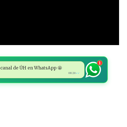
1
 al canal de ÚH en WhatsApp 🤩
08:20
✓✓