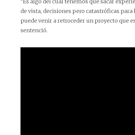
“Es algo del cual tenemos que sacar experie
de vista, decisiones pero catastróficas para 
puede venir a retroceder un proyecto que es
sentenció.