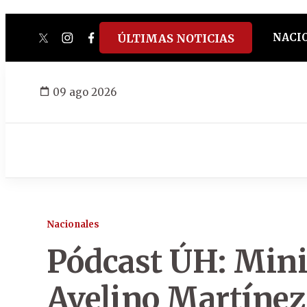
NACI
ÚLTIMAS NOTICIAS
twitter
instagram
facebook
tiktok
youtube
spotify
09 ago 2026
Nacionales
Pódcast ÚH: Mini
Avelino Martínez,