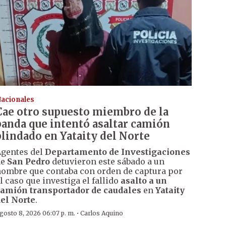
acionales
Cae otro supuesto miembro de la
banda que intentó asaltar camión
blindado en Yataity del Norte
gentes del
Departamento de Investigaciones
de
San Pedro
detuvieron este sábado a un
ombre que contaba con orden de captura por
l caso que investiga el fallido
asalto a un
amión transportador de caudales
en
Yataity
el Norte
.
·
gosto 8, 2026 06:07 p. m.
Carlos Aquino