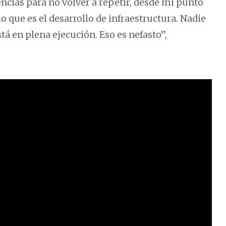
ncias para no volver a repetir, desde mi punto
lo que es el desarrollo de infraestructura. Nadie
tá en plena ejecución. Eso es nefasto”,