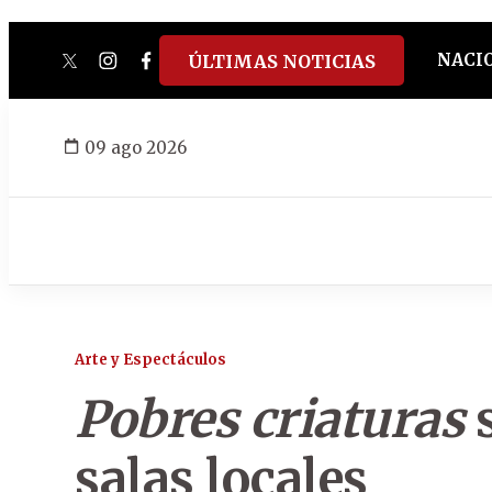
NACI
ÚLTIMAS NOTICIAS
twitter
instagram
facebook
tiktok
youtube
spotify
09 ago 2026
Arte y Espectáculos
Pobres criaturas
s
salas locales