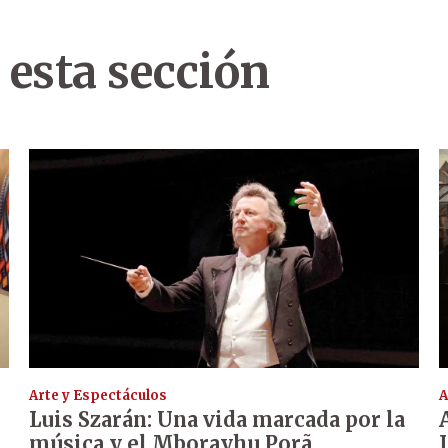
 esta sección
Arte y Espectáculos
A
Luis Szarán: Una vida marcada por la
música y el Mborayhu Porã