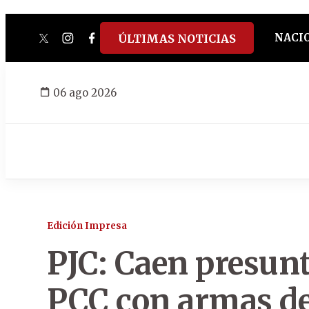
NACI
ÚLTIMAS NOTICIAS
twitter
instagram
facebook
tiktok
youtube
spotify
06 ago 2026
Edición Impresa
PJC: Caen presun
PCC con armas de