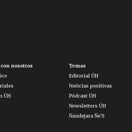
 con nosotros
Temas
ice
Editorial ÚH
riales
Noticias positivas
ón ÚH
Pódcast ÚH
Newsletters ÚH
Ñandejara Ñe’ẽ