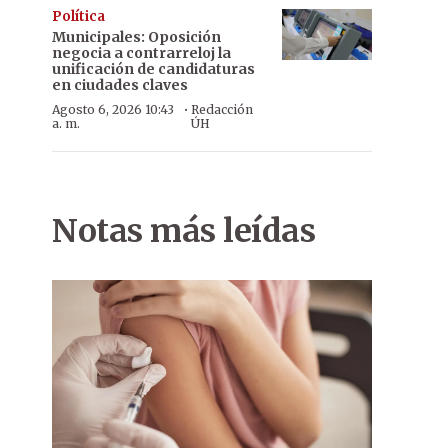
Política
Municipales: Oposición
negocia a contrarreloj la
unificación de candidaturas
en ciudades claves
·
Agosto 6, 2026 10:43
Redacción
a. m.
ÚH
Evidencias. Las armas y teléfonos que fueron incautados.
Notas más leídas