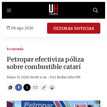
Menú
Mostrar
búsqued
06 ago 2026
ÚLTIMAS NOTICIAS
Economía
Petropar efectiviza póliza
sobre combustible catarí
Mayo 17, 2026 04:00 a. m. •
Por
Redacción ÚH
WhatsApp
Facebook
Twitter
Email
Copy
Print