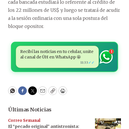
cada bancada estudiará lo referente al crédito de
los 22 millones de US$ y luego se tratará de acudir
a la sesión ordinaria con una sola postura del
bloque opositor.
Recibí las noticias en tu celular, unite
1
al canal de ÚH en WhatsApp 🤩
✓✓
11:33
WhatsApp
Facebook
Twitter
Email
Copy
Print
Últimas Noticias
Correo Semanal
El “pecado original” antistronista: