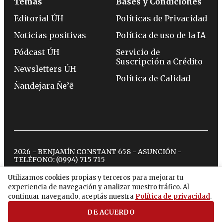
Temas
Bases y Condiciones
Editorial ÚH
Políticas de Privacidad
Noticias positivas
Política de uso de la IA
Pódcast ÚH
Servicio de
Suscripción a Crédito
Newsletters ÚH
Política de Calidad
Ñandejara Ñe’ẽ
2026 - BENJAMÍN CONSTANT 658 - ASUNCIÓN -
TELÉFONO:
(0994) 715 715
Utilizamos cookies propias y terceros para mejorar tu
experiencia de navegación y analizar nuestro tráfico. Al
twitter
instagram
facebook
tiktok
youtube
spotify
continuar navegando, aceptás nuestra
Política de privacidad
.
DE ACUERDO