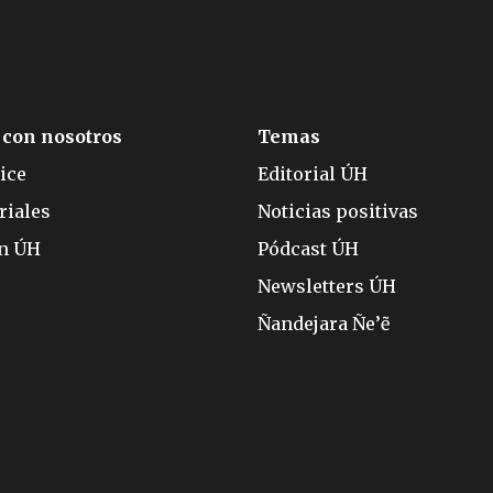
 con nosotros
Temas
ice
Editorial ÚH
riales
Noticias positivas
ón ÚH
Pódcast ÚH
Newsletters ÚH
Ñandejara Ñe’ẽ