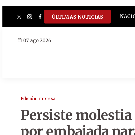
NACI
ÚLTIMAS NOTICIAS
twitter
instagram
facebook
tiktok
youtube
spotify
07 ago 2026
Edición Impresa
Persiste molestia 
por embajada par