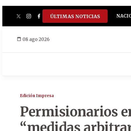
NACI
ÚLTIMAS NOTICIAS
twitter
instagram
facebook
tiktok
youtube
spotify
08 ago 2026
Edición Impresa
Permisionarios en
“medidas arbitra