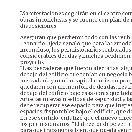
Manifestaciones seguirán en el centro com
obras inconclusas y se cuente con plan de
disposiciones.
Aseguran que perdieron todo con las reub
Leonardo Ojeda señaló que para la remodela
inconcluso, los permisionarios reubicados
considerables deudas y muchos perdieron s
proyecto.
“Las pescaderas que fueron afectadas, al
debajo del edificio que tenían su negoci
mercadería y mucho capital murieron porqu
quedaron con un montón de deudas. Les ma
debajo del edificio bajo esas obras que tod
Ante las nuevas medidas de seguridad y las
debe recuperar ese espacio para que ingres
espacios disponibles bajo el edificio, que 
En ese sentido, enfatizó que el nuevo dire
los permisionarios. “El director debe veni
para que trabajemos bien, que pueda venir