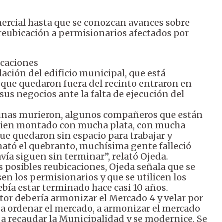
ercial hasta que se conozcan avances sobre
 reubicación a permisionarios afectados por
icaciones
ción del edificio municipal, que está
 que quedaron fuera del recinto entraron en
us negocios ante la falta de ejecución del
gunas murieron, algunos compañeros que están
o bien montado con mucha plata, con mucha
e quedaron sin espacio para trabajar y
tó el quebranto, muchísima gente falleció
avía siguen sin terminar”, relató Ojeda.
 posibles reubicaciones, Ojeda señala que se
en los permisionarios y que se utilicen los
debía estar terminado hace casi 10 años.
ctor debería armonizar el Mercado 4 y velar por
r a ordenar el mercado, a armonizar el mercado
 a recaudar la Municipalidad y se modernice. Se