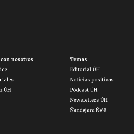
 con nosotros
Temas
ice
Editorial ÚH
riales
Noticias positivas
ón ÚH
Pódcast ÚH
Newsletters ÚH
Ñandejara Ñe’ẽ