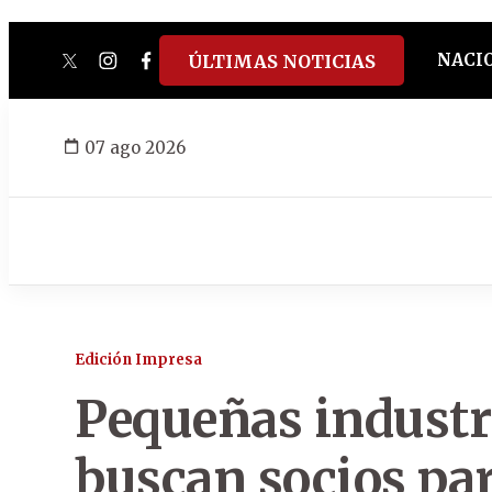
NACI
ÚLTIMAS NOTICIAS
twitter
instagram
facebook
tiktok
youtube
spotify
07 ago 2026
Edición Impresa
Pequeñas industr
buscan socios pa