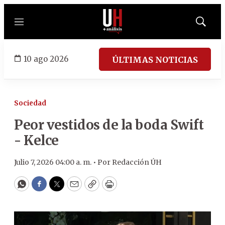
Menú
Mostrar
búsqued
10 ago 2026
ÚLTIMAS NOTICIAS
Sociedad
Peor vestidos de la boda Swift
- Kelce
Julio 7, 2026 04:00 a. m. •
Por
Redacción ÚH
WhatsApp
Facebook
Twitter
Email
Copy
Print