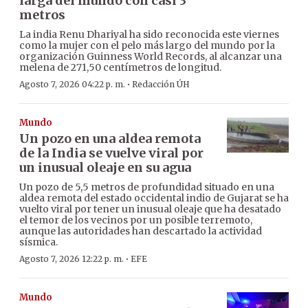
larga del mundo con casi 3
metros
La india Renu Dhariyal ha sido reconocida este viernes
como la mujer con el pelo más largo del mundo por la
organización Guinness World Records, al alcanzar una
melena de 271,50 centímetros de longitud.
·
Agosto 7, 2026 04:22 p. m.
Redacción ÚH
Mundo
Un pozo en una aldea remota
de la India se vuelve viral por
un inusual oleaje en su agua
Un pozo de 5,5 metros de profundidad situado en una
aldea remota del estado occidental indio de Gujarat se ha
vuelto viral por tener un inusual oleaje que ha desatado
el temor de los vecinos por un posible terremoto,
aunque las autoridades han descartado la actividad
sísmica.
·
Agosto 7, 2026 12:22 p. m.
EFE
Mundo