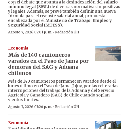
con el debate que apunta a la desindexación del
salario
mínimo legal (SML)
de diversas normativas impositivas
y legales. Además, se prevé también definir una nueva
fórmula para el reajuste salarial anual, propuesta
encabezada por el
Ministerio de Trabajo, Empleo y
Seguridad Social (MTESS).
·
Agosto 7, 2026 07:01 p. m.
Redacción ÚH
Economía
Más de 140 camioneros
varados en el Paso de Jama por
demoras del SAG y Aduana
chilenos
Más de 140 camioneros permanecen varados desde el
lunes último en el Paso de Jama, Jujuy, por las reiteradas
interrupciones del trabajo de la Aduana y del Servicio
Agrícola y Ganadero (SAG) de Chile cuando soplan
vientos fuertes.
·
Agosto 7, 2026 03:26 p. m.
Redacción ÚH
Economía