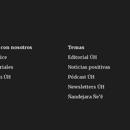
 con nosotros
Temas
ice
Editorial ÚH
riales
Noticias positivas
ón ÚH
Pódcast ÚH
Newsletters ÚH
Ñandejara Ñe’ẽ