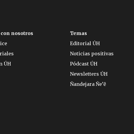
 con nosotros
Temas
ice
Editorial ÚH
riales
Noticias positivas
ón ÚH
Pódcast ÚH
Newsletters ÚH
Ñandejara Ñe’ẽ