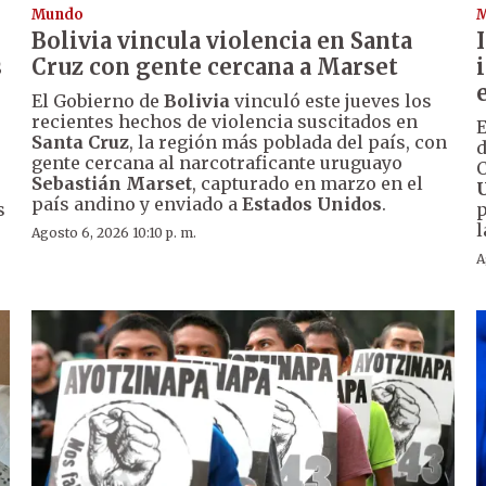
Mundo
Bolivia vincula violencia en Santa
s
Cruz con gente cercana a Marset
El Gobierno de
Bolivia
vinculó este jueves los
recientes hechos de violencia suscitados en
E
Santa Cruz
, la región más poblada del país, con
d
gente cercana al narcotraficante uruguayo
C
Sebastián Marset
, capturado en marzo en el
país andino y enviado a
Estados Unidos
.
s
p
l
Agosto 6, 2026 10:10 p. m.
A