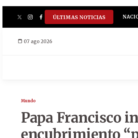
NACI
ÚLTIMAS NOTICIAS
twitter
instagram
facebook
tiktok
youtube
spotify
07 ago 2026
Mundo
Papa Francisco ins
encubrimiento “p