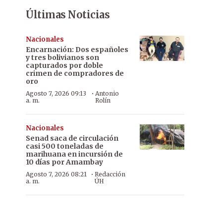
Últimas Noticias
Nacionales
Encarnación: Dos españoles
y tres bolivianos son
capturados por doble
crimen de compradores de
oro
·
Agosto 7, 2026 09:13
Antonio
a. m.
Rolín
Nacionales
Senad saca de circulación
casi 500 toneladas de
marihuana en incursión de
10 días por Amambay
·
Agosto 7, 2026 08:21
Redacción
a. m.
ÚH