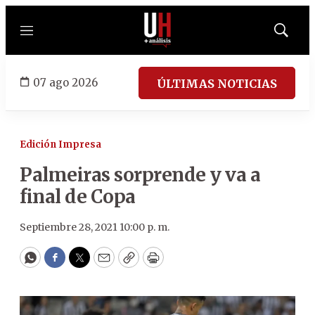
Menú
Mostrar
búsqued
07 ago 2026
ÚLTIMAS NOTICIAS
Edición Impresa
Palmeiras sorprende y va a
final de Copa
Septiembre 28, 2021 10:00 p. m.
WhatsApp
Facebook
Twitter
Email
Copy
Print