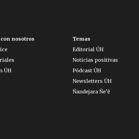
 con nosotros
Temas
ice
Editorial ÚH
riales
Noticias positivas
ón ÚH
Pódcast ÚH
Newsletters ÚH
Ñandejara Ñe’ẽ