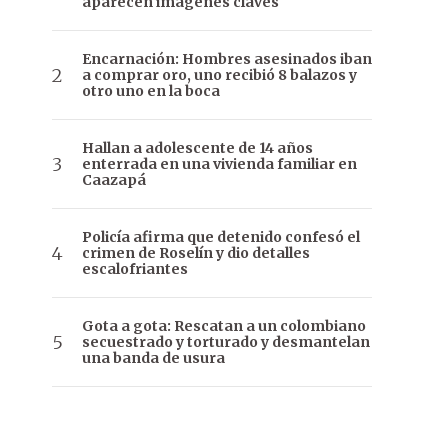
aparecen imágenes claves
Encarnación: Hombres asesinados iban
a comprar oro, uno recibió 8 balazos y
otro uno en la boca
Hallan a adolescente de 14 años
enterrada en una vivienda familiar en
Caazapá
Policía afirma que detenido confesó el
crimen de Roselín y dio detalles
escalofriantes
Gota a gota: Rescatan a un colombiano
secuestrado y torturado y desmantelan
una banda de usura