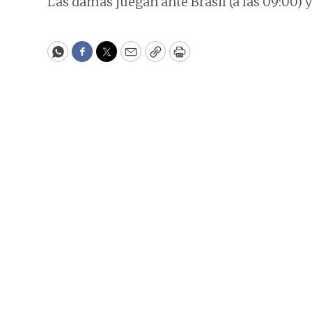
Las damas juegan ante Brasil (a las 09:00) y
WhatsApp
Facebook
Twitter
Email
Copy
Print