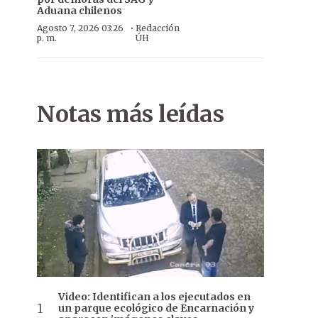
Aduana chilenos
·
Agosto 7, 2026 03:26
Redacción
p. m.
ÚH
Notas más leídas
Video: Identifican a los ejecutados en
un parque ecológico de Encarnación y