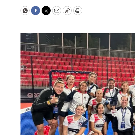
WhatsApp
Facebook
Twitter
Email
Copy
Print