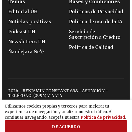
Temas
Bases y Condiciones
Editorial ÚH
Políticas de Privacidad
Noticias positivas
Política de uso de la IA
Pódcast ÚH
Servicio de
Suscripción a Crédito
Newsletters ÚH
Política de Calidad
Ñandejara Ñe’ẽ
2026 - BENJAMÍN CONSTANT 658 - ASUNCIÓN -
TELÉFONO:
(0994) 715 715
Utilizamos cookies propias y terceros para mejorar tu
experiencia de navegación y analizar nuestro tráfico. Al
twitter
instagram
facebook
tiktok
youtube
spotify
continuar navegando, aceptás nuestra
Política de privacidad
.
DE ACUERDO