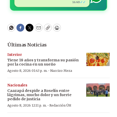
✓✓
16:49
WhatsApp
Facebook
Twitter
Email
Copy
Print
Últimas Noticias
Interior
Tiene 18 años y transforma su pasión
por la cocina en un sueño
·
Agosto 8, 2026 01:43 p. m.
Narcizo Meza
Nacionales
Caazapá despide a Roselín entre
lágrimas, mucho dolor y un fuerte
pedido de justicia
·
Agosto 8, 2026 12:11 p. m.
Redacción ÚH