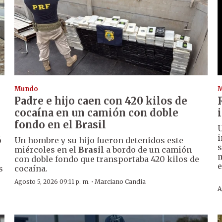
Mundo
Padre e hijo caen con 420 kilos de
cocaína en un camión con doble
fondo en el Brasil
U
i
ó
Un hombre y su hijo fueron detenidos este
s
miércoles en el
Brasil
a bordo de un camión
m
con doble fondo que transportaba 420 kilos de
s
cocaína.
·
Agosto 5, 2026 09:11 p. m.
Marciano Candia
A