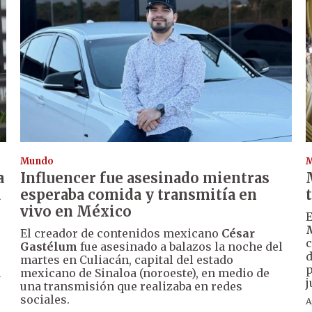
Mundo
a
Influencer fue asesinado mientras
a
esperaba comida y transmitía en
vivo en México
E
El creador de contenidos mexicano
César
c
Gastélum
fue asesinado a balazos la noche del
d
martes en Culiacán, capital del estado
p
n
mexicano de Sinaloa (noroeste), en medio de
j
una transmisión que realizaba en redes
sociales.
A