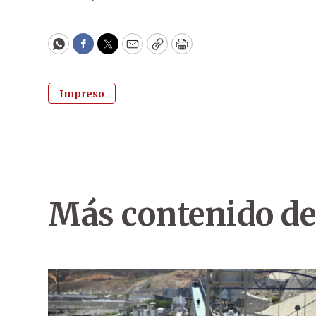
WhatsApp
Facebook
Twitter
Email
Copy
Print
Impreso
Más contenido de