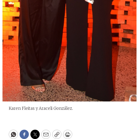
Karen Fleitas y Araceli González.
WhatsApp
Facebook
Twitter
Email
Copy
Print