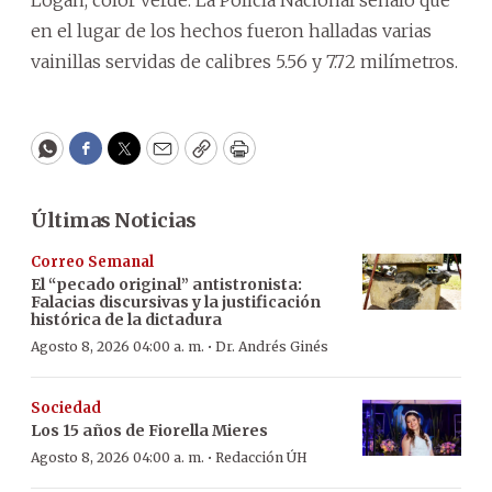
Logan, color verde. La Policía Nacional señaló que
en el lugar de los hechos fueron halladas varias
vainillas servidas de calibres 5.56 y 7.72 milímetros.
WhatsApp
Facebook
Twitter
Email
Copy
Print
Últimas Noticias
Correo Semanal
El “pecado original” antistronista:
Falacias discursivas y la justificación
histórica de la dictadura
·
Agosto 8, 2026 04:00 a. m.
Dr. Andrés Ginés
Sociedad
Los 15 años de Fiorella Mieres
·
Agosto 8, 2026 04:00 a. m.
Redacción ÚH