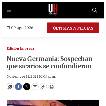
Menú
Mostrar
búsqued
09 ago 2026
ÚLTIMAS NOTICIAS
Edición Impresa
Nueva Germania: Sospechan
que sicarios se confundieron
Noviembre 11, 2021 10:05 p. m.
WhatsApp
Facebook
Twitter
Email
Copy
Print