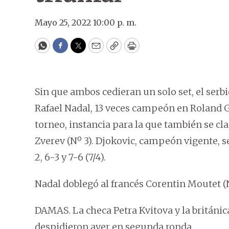
Mayo 25, 2022 10:00 p. m.
WhatsApp
Facebook
Twitter
Email
Copy
Print
Sin que ambos cedieran un solo set, el serb
Rafael Nadal, 13 veces campeón en Roland Gar
torneo, instancia para la que también se cla
Zverev (Nº 3). Djokovic, campeón vigente, s
2, 6-3 y 7-6 (7/4).
Nadal doblegó al francés Corentin Moutet (Nº
DAMAS. La checa Petra Kvitova y la britán
despidieron ayer en segunda ronda.