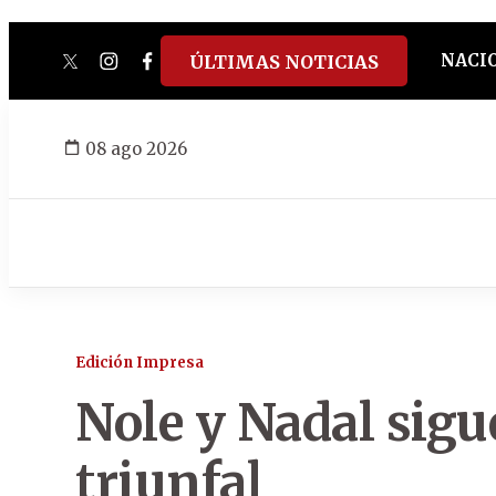
NACI
ÚLTIMAS NOTICIAS
twitter
instagram
facebook
tiktok
youtube
spotify
08 ago 2026
Edición Impresa
Nole y Nadal sig
triunfal