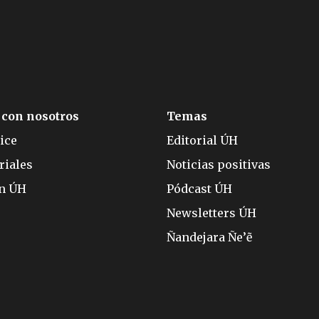
 con nosotros
Temas
ice
Editorial ÚH
riales
Noticias positivas
ón ÚH
Pódcast ÚH
Newsletters ÚH
Ñandejara Ñe’ẽ