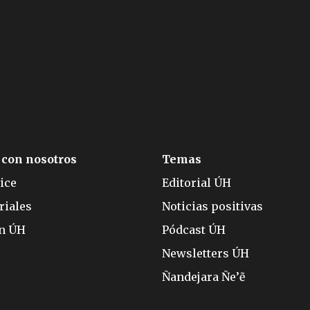
 con nosotros
Temas
ice
Editorial ÚH
riales
Noticias positivas
ón ÚH
Pódcast ÚH
Newsletters ÚH
Ñandejara Ñe’ẽ