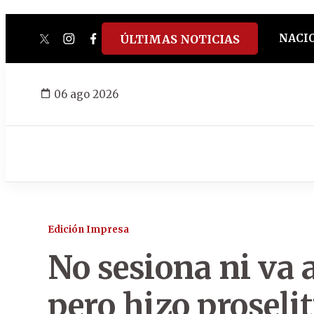
NACI
ÚLTIMAS NOTICIAS
twitter
instagram
facebook
tiktok
youtube
spotify
06 ago 2026
Edición Impresa
No sesiona ni va a
pero hizo proseli