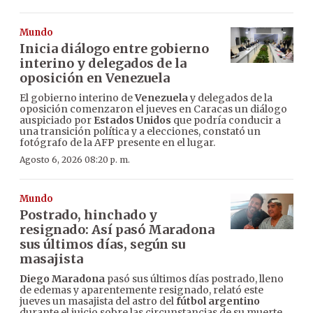
Mundo
Inicia diálogo entre gobierno
interino y delegados de la
oposición en Venezuela
El gobierno interino de
Venezuela
y delegados de la
oposición comenzaron el jueves en Caracas un diálogo
auspiciado por
Estados Unidos
que podría conducir a
una transición política y a elecciones, constató un
fotógrafo de la AFP presente en el lugar.
Agosto 6, 2026 08:20 p. m.
Mundo
Postrado, hinchado y
resignado: Así pasó Maradona
sus últimos días, según su
masajista
Diego Maradona
pasó sus últimos días postrado, lleno
de edemas y aparentemente resignado, relató este
jueves un masajista del astro del
fútbol argentino
durante el juicio sobre las circunstancias de su muerte