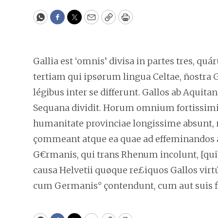
WhatsApp
Facebook
Twitter
Email
Copy
Print
Gallia est ‘omnis’ divisa in partes tres, q
tertiam qui ipsørum lingua Celtae, ñostra G
légibus inter se differunt. Gallos ab Aquit
Sequana dividit. Horum omnium fortissimi 
humanitate provinciae longissime absunt,
çommeant atque ea quae ad effeminandos 
G€rmanis, qui trans Rhenum incolunt, [qu
causa Helvetii quøque re£iquos Gallos virtú
cum Germanis° çontendunt, cum aut suis f