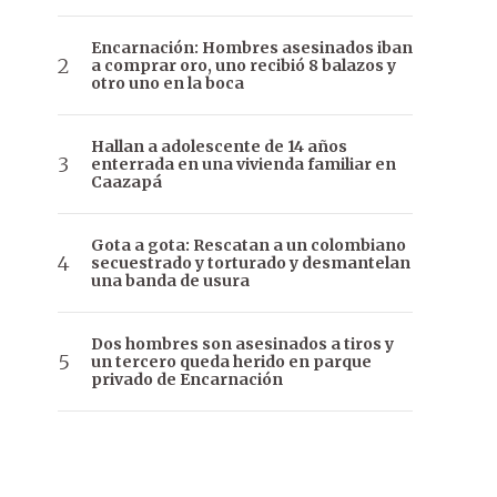
Encarnación: Hombres asesinados iban
a comprar oro, uno recibió 8 balazos y
otro uno en la boca
Hallan a adolescente de 14 años
enterrada en una vivienda familiar en
Caazapá
Gota a gota: Rescatan a un colombiano
secuestrado y torturado y desmantelan
una banda de usura
Dos hombres son asesinados a tiros y
un tercero queda herido en parque
privado de Encarnación