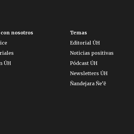
 con nosotros
Temas
ice
Editorial ÚH
riales
Noticias positivas
ón ÚH
Pódcast ÚH
Newsletters ÚH
Ñandejara Ñe’ẽ