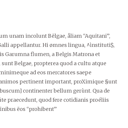
uárum unam incolunt Bëlgae, åliam “Aquitani”,
alli appellantur. Hi ømnes lingua, ^ìnstituti$,
anis Garumna flumen, a Belgis Matrona et
sunt Belgae, propterea quod a cultu atque
 minimeque ad eos mercatores saepe
animos pertinent important, proXimique §unt
ibuscum] continenter bellum gerùnt.
Qua de
te praecedunt, quod fere cotidianis proéliis
inibus ëos “prohibent”