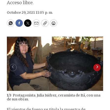
Acceso libre.
Octubre 29, 2021 11:05 p. m.
WhatsApp
Facebook
Twitter
Email
Copy
Print
Protagonista. Julia Isidrez, ceramista de Itá, con una
1
/
3
2
/
3
de sus obras.
bar
El vientre de fuego se titula la muestra de