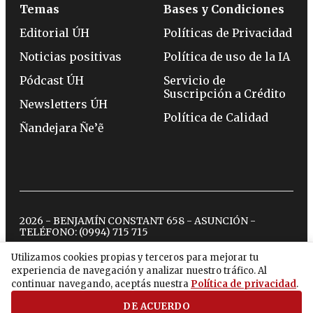
Temas
Bases y Condiciones
Editorial ÚH
Políticas de Privacidad
Noticias positivas
Política de uso de la IA
Pódcast ÚH
Servicio de
Suscripción a Crédito
Newsletters ÚH
Política de Calidad
Ñandejara Ñe’ẽ
2026 - BENJAMÍN CONSTANT 658 - ASUNCIÓN -
TELÉFONO:
(0994) 715 715
Utilizamos cookies propias y terceros para mejorar tu
experiencia de navegación y analizar nuestro tráfico. Al
twitter
instagram
facebook
tiktok
youtube
spotify
continuar navegando, aceptás nuestra
Política de privacidad
.
DE ACUERDO