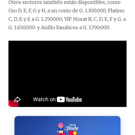
Otros sectores también están disponibles, como
Oro D, E, F, G y H, a un costo de G. 1.300.000; Platino
C, D, E y F, a G. 1.250.000; VIP Morat B, C, D, E, F y G, a
G. 1.650.000: y Anillo Fanáticos a G. 1.790.000.