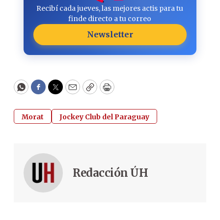
Recibí cada jueves, las mejores actis para tu
finde directo a tu correo
Newsletter
WhatsApp
Facebook
Twitter
Email
Copy
Print
Morat
Jockey Club del Paraguay
Redacción ÚH