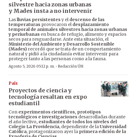
silvestre hacia zonas urbanas
y Mades insta a no intervenir
Las
lluvias persistentes
y el
descenso de las
temperaturas
provocaron el
desplazamiento
temporal de animales silvestres hacia zonas urbanas
y periurbanas
en busca de refugio, alimento y espacios
secos para resguardarse. Ante esta situación, el
Ministerio del Ambiente y Desarrollo Sostenible
(Mades)
recordó que se trata de un comportamiento
natural y pidió a la ciudadanía evitar intervenir para
proteger tanto a las personas como a la fauna.
·
Agosto 5, 2026 05:12 p. m.
Redacción ÚH
País
Proyectos de ciencia y
tecnología resaltan en expo
estudiantil
Con
experimentos científicos, prototipos
tecnológicos e investigaciones
desarrolladas durante
el año lectivo
, estudiantes de todos los niveles del
Colegio La Providencia
, dependiente de la
Universidad
Católica
, protagonizaron ayer la
primera edición de la
Expoferia de Ciencias.