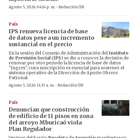
·
Agosto 5, 2026 04:14 p. m.
Redacción ÚH
País
IPS renueva licencia de base
de datos pese a un incremento
sustancial en el precio
En la sesión del Consejo de Administración del
Instituto
de Previsión Social
(
IPS
) se dio a conocer la decisión de
renovar por otro periodo la licencia de base de datos
“Ingres”, cuya suscripción es esencial para sostener el
sistema operativo de la Dirección de Aporte Obrero
Patronal.
·
Agosto 5, 2026 11:33 a. m.
Redacción ÚH
País
Denuncian que construcción
de edificio de 11 pisos en zona
del arroyo Mburicaó viola
Plan Regulador
Vecinos del barrio
Recoleta
de
Asunción
manifestaron