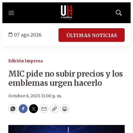
Menú
Mostrar
búsqued
07 ago 2026
ÚLTIMAS NOTICIAS
Edición Impresa
MIC pide no subir precios y los
emblemas urgen hacerlo
Octubre 6, 2021 11:00 p. m.
WhatsApp
Facebook
Twitter
Email
Copy
Print