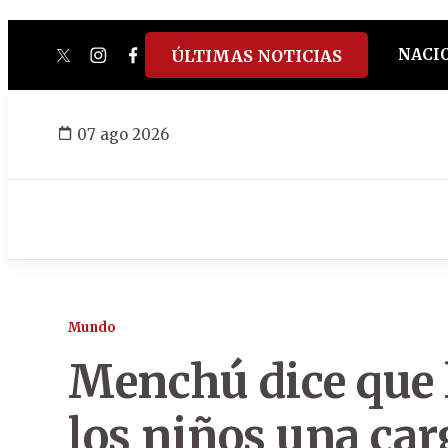
NACI
ÚLTIMAS NOTICIAS
twitter
instagram
facebook
tiktok
youtube
spotify
07 ago 2026
Mundo
Menchú dice que l
los niños una car