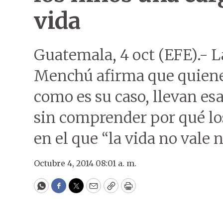
vida
Guatemala, 4 oct (EFE).- L
Menchú afirma que quienes
como es su caso, llevan esa
sin comprender por qué los
en el que “la vida no vale 
Octubre 4, 2014 08:01 a. m.
WhatsApp
Facebook
Twitter
Email
Copy
Print