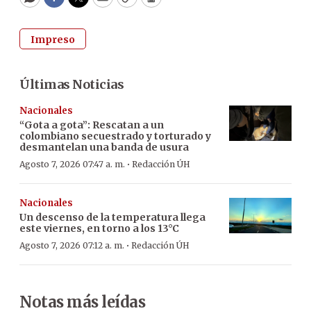
WhatsApp
Facebook
Twitter
Email
Copy
Print
Impreso
Últimas Noticias
Nacionales
“Gota a gota”: Rescatan a un
colombiano secuestrado y torturado y
desmantelan una banda de usura
·
Agosto 7, 2026 07:47 a. m.
Redacción ÚH
Nacionales
Un descenso de la temperatura llega
este viernes, en torno a los 13°C
·
Agosto 7, 2026 07:12 a. m.
Redacción ÚH
Notas más leídas