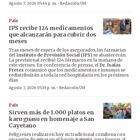
·
Agosto 7, 2026 05:44 p. m.
Redacción ÚH
País
IPS recibe 124 medicamentos
que alcanzarán para cubrir dos
meses
Tras meses de espera de los asegurados, las farmacias
del
Instituto de Previsión Social (IPS)
se abastecerán.
La previsional recibió 124 fármacos en la mañana de
este viernes. En conferencia de prensa, el
Dr. Isaías
Fretes
comunicó que los medicamentos e insumos se
redistribuirán a toda la red hospitalaria en los próximos
días.
·
Agosto 7, 2026 05:19 p. m.
Redacción ÚH
País
Sirven más de 1.000 platos en
karu guasu en homenaje a San
Cayetano
Feligreses realizaron hoy su tradicional comilona con
una serie de misas en el barrio
Sajonia
, para honrar al