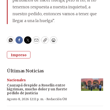
partidarios de hacer huelga, pero si no, si no
tenemos respuesta a nuestra inquietud, a
nuestro pedido, entonces vamos a tener que
llegar a una la huelga”.
WhatsApp
Facebook
Twitter
Email
Copy
Print
Impreso
Últimas Noticias
Nacionales
Caazapá despide a Roselín entre
lágrimas, mucho dolor y un fuerte
pedido de justicia
·
Agosto 8, 2026 12:11 p. m.
Redacción ÚH