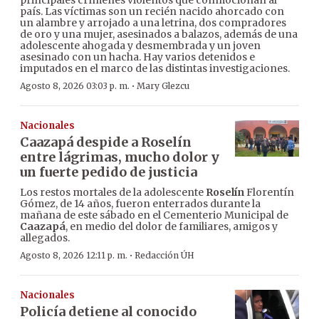
principales crímenes violentos que conmocionan al
país. Las víctimas son un recién nacido ahorcado con
un alambre y arrojado a una letrina, dos compradores
de oro y una mujer, asesinados a balazos, además de una
adolescente ahogada y desmembrada y un joven
asesinado con un hacha. Hay varios detenidos e
imputados en el marco de las distintas investigaciones.
·
Agosto 8, 2026 03:03 p. m.
Mary Glezcu
Nacionales
Caazapá despide a Roselín
entre lágrimas, mucho dolor y
un fuerte pedido de justicia
Los restos mortales de la adolescente
Roselín
Florentín
Gómez, de 14 años, fueron enterrados durante la
mañana de este sábado en el Cementerio Municipal de
Caazapá
, en medio del dolor de familiares, amigos y
allegados.
·
Agosto 8, 2026 12:11 p. m.
Redacción ÚH
Nacionales
Policía detiene al conocido