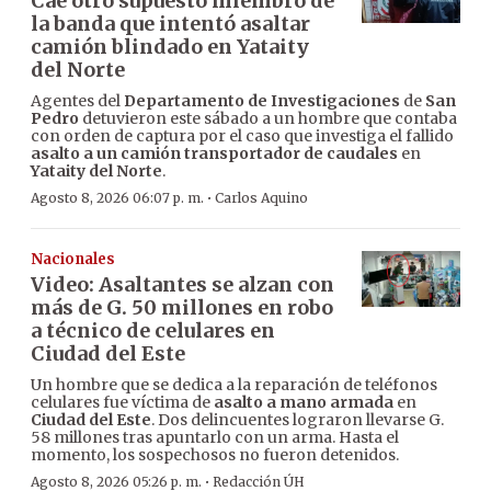
Cae otro supuesto miembro de
la banda que intentó asaltar
camión blindado en Yataity
del Norte
Agentes del
Departamento de Investigaciones
de
San
Pedro
detuvieron este sábado a un hombre que contaba
con orden de captura por el caso que investiga el fallido
asalto a un camión transportador de caudales
en
Yataity del Norte
.
·
Agosto 8, 2026 06:07 p. m.
Carlos Aquino
Nacionales
Video: Asaltantes se alzan con
más de G. 50 millones en robo
a técnico de celulares en
Ciudad del Este
Un hombre que se dedica a la reparación de teléfonos
celulares fue víctima de
asalto a mano armada
en
Ciudad del Este
. Dos delincuentes lograron llevarse G.
58 millones tras apuntarlo con un arma. Hasta el
momento, los sospechosos no fueron detenidos.
·
Agosto 8, 2026 05:26 p. m.
Redacción ÚH