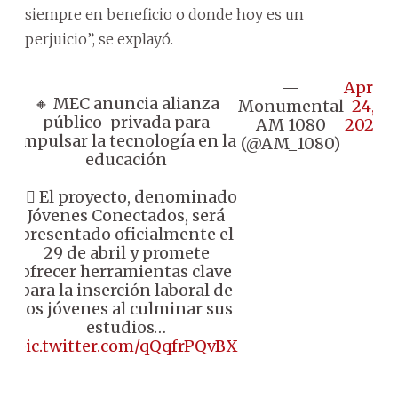
siempre en beneficio o donde hoy es un
perjuicio”, se explayó.
—
April
🔸 MEC anuncia alianza
Monumental
24,
público-privada para
AM 1080
2025
impulsar la tecnología en la
(@AM_1080)
educación
👉🏼 El proyecto, denominado
Jóvenes Conectados, será
presentado oficialmente el
29 de abril y promete
ofrecer herramientas clave
para la inserción laboral de
los jóvenes al culminar sus
estudios…
pic.twitter.com/qQqfrPQvBX