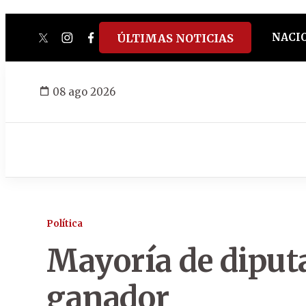
NACI
ÚLTIMAS NOTICIAS
twitter
instagram
facebook
tiktok
youtube
spotify
08 ago 2026
Política
Mayoría de diputad
ganador