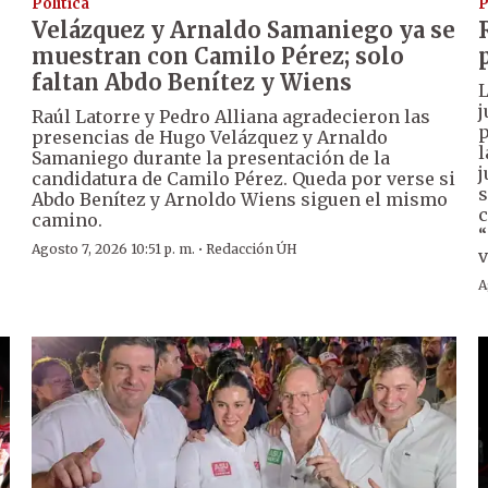
Política
P
Velázquez y Arnaldo Samaniego ya se
muestran con Camilo Pérez; solo
faltan Abdo Benítez y Wiens
L
j
Raúl Latorre y Pedro Alliana agradecieron las
p
presencias de Hugo Velázquez y Arnaldo
l
Samaniego durante la presentación de la
j
candidatura de Camilo Pérez. Queda por verse si
s
Abdo Benítez y Arnoldo Wiens siguen el mismo
c
camino.
“
·
Agosto 7, 2026 10:51 p. m.
Redacción ÚH
v
A