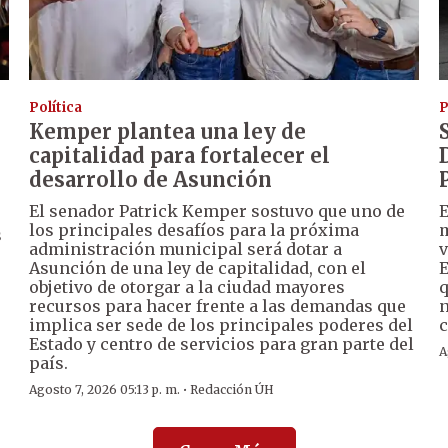
Política
P
Kemper plantea una ley de
capitalidad para fortalecer el
desarrollo de Asunción
El senador Patrick Kemper sostuvo que uno de
E
los principales desafíos para la próxima
m
s
administración municipal será dotar a
v
Asunción de una ley de capitalidad, con el
E
objetivo de otorgar a la ciudad mayores
q
recursos para hacer frente a las demandas que
n
implica ser sede de los principales poderes del
c
Estado y centro de servicios para gran parte del
A
país.
·
Agosto 7, 2026 05:13 p. m.
Redacción ÚH