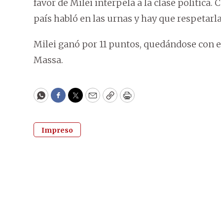
favor de Milei interpela a la clase polític
país habló en las urnas y hay que respetarla
Milei ganó por 11 puntos, quedándose con el
Massa.
WhatsApp
Facebook
Twitter
Email
Copy
Print
Impreso