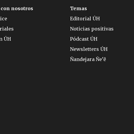
 con nosotros
Temas
ice
Editorial ÚH
riales
Noticias positivas
ón ÚH
Pódcast ÚH
Newsletters ÚH
Ñandejara Ñe’ẽ