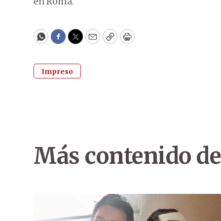
en Roma.
WhatsApp
Facebook
Twitter
Email
Copy
Print
Impreso
Más contenido de