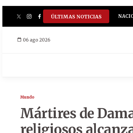
NACI
ÚLTIMAS NOTICIAS
twitter
instagram
facebook
tiktok
youtube
spotify
06 ago 2026
Mundo
Mártires de Dama
religiosos alcanz