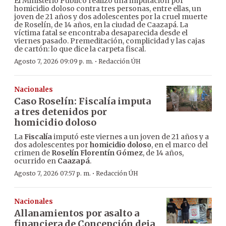
El Ministerio Público realizó una imputación por
homicidio doloso contra tres personas, entre ellas, un
joven de 21 años y dos adolescentes por la cruel muerte
de Roselín, de 14 años, en la ciudad de Caazapá. La
víctima fatal se encontraba desaparecida desde el
viernes pasado. Premeditación, complicidad y las cajas
de cartón: lo que dice la carpeta fiscal.
·
Agosto 7, 2026 09:09 p. m.
Redacción ÚH
Nacionales
Caso Roselín: Fiscalía imputa
a tres detenidos por
homicidio doloso
La
Fiscalía
imputó este viernes a un joven de 21 años y a
dos adolescentes por
homicidio doloso
, en el marco del
crimen de
Roselín Florentín Gómez
, de 14 años,
ocurrido en
Caazapá
.
·
Agosto 7, 2026 07:57 p. m.
Redacción ÚH
Nacionales
Allanamientos por asalto a
financiera de Concepción deja