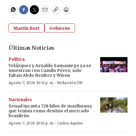
WhatsApp
Facebook
Twitter
Email
Copy
Print
Martín Burt
Gobierno
Últimas Noticias
Política
Velázquez y Arnaldo Samaniego ya se
muestran con Camilo Pérez; solo
faltan Abdo Benítez y Wiens
·
Agosto 7, 2026 10:51 p. m.
Redacción ÚH
Nacionales
Senad incauta 728 kilos de marihuana
que tenían como destino el mercado
brasileño
·
Agosto 7, 2026 10:41 p. m.
Carlos Aquino