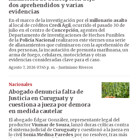
dos aprehendidos y varias
evidencias
En el marco de la investigación por el
millonario asalto
al local de créditos
Credi Ágil
, ocurrido el pasado 30 de
julio en el centro de
Concepción
, agentes del
Departamento de Investigaciones de Hechos Punibles
de la
Policía Nacional
realizaron este viernes una serie
de allanamientos que culminaron con la aprehensión de
dos personas, la incautación de presunta marihuana, un
arma de fuego, celulares, motocicletas y otras
evidencias consideradas clave para el caso.
·
Agosto 7, 2026 07:45 p. m.
Justiniano Riveros
Nacionales
Abogado denuncia falta de
Justicia en Curuguaty y
cuestiona a jueza por demora
en medida cautelar
El abogado Édgar González, representante legal del
productor
Viumar de Souza
, lanzó duras críticas contra
el sistema judicial de
Curuguaty
y cuestionó a la jueza en
lo civil
Sonia Medina Paredes
por no resolver, tras más